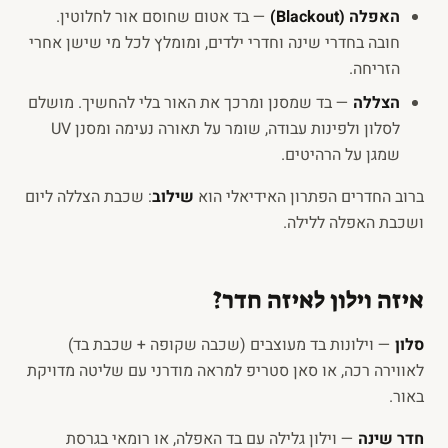
האפלה (Blackout)
— בד אטום שחוסם אור לחלוטין.
חובה בחדרי שינה וחדרי ילדים, ומומלץ לכל מי שישן אחרי
הזריחה.
הצללה
— בד שמסנן ומרכך את האור בלי להחשיך. מושלם
לסלון ולפינות עבודה, שומר על תאורה נעימה ומסנן UV
שמגן על הרהיטים.
ברוב החדרים הפתרון האידיאלי הוא
שילוב
: שכבת הצללה ליום
ושכבת האפלה ללילה.
איזה וילון לאיזה חדר?
סלון
— וילונות בד מעוצבים (שכבה שקופה + שכבת בד)
לאווירה רכה, או סאן סטריפ למראה מודרני עם שליטה מדויקת
באור.
חדר שינה
— וילון גלילה עם בד האפלה, או רומאי בגרסת