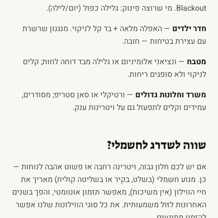
Blackout. מי שרוצה פינוק: גלילה כפול (יום/לילה).
חדר ילדים
— האפלה מלאה + בד קל לניקוי. מנגנון שרשרת
עם עצירת בטיחות — חובה.
מטבח
— ונציאני אלומיניום או גלילה מבד דוחה לחות; קלים
לניקוי ולא סופגים ריחות.
משרד וחלונות גדולים
— ורטיקלי או סאן סטריפ; מסודרים,
עמידים וקלים לתפעול גם על ויטרינות ענק.
שווה לשדרג לחשמלי?
אם יש לכם חלון גבוה, ויטרינה רחבה או פשוט אהבה לנוחות —
כן. מנוע חשמלי (בשלט, בקיר או בשליטה קולית) מאריך את
חיי הווילון (אין משיכות), מאפשר תזמון אוטומטי, והפך בשנים
האחרונות לזול משמעותית. את כל סוגי הווילונות שלנו אפשר
להזמין ממונעים.