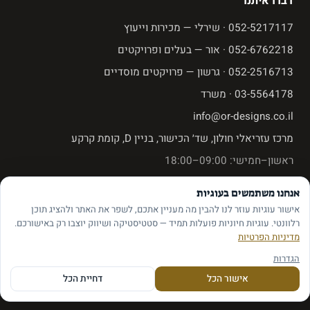
דברו איתנו
052-5217117
· שירלי — מכירות וייעוץ
052-6762218
· אור — בעלים ופרויקטים
052-2516713
· גרשון — פרויקטים מוסדיים
03-5564178
· משרד
info@or-designs.co.il
מרכז עזריאלי חולון, שד׳ הכישור, בניין D, קומת קרקע
ראשון–חמישי: 09:00–18:00
שישי וערבי חג: בתיאום מראש
אנחנו משתמשים בעוגיות
אישור עוגיות עוזר לנו להבין מה מעניין אתכם, לשפר את האתר ולהציג תוכן
רלוונטי. עוגיות חיוניות פועלות תמיד — סטטיסטיקה ושיווק יוצבו רק באישורכם.
מדיניות הפרטיות
© 2026 אור עיצובים — כל הזכויות שמורות
הגדרות
הגדרות עוגיות
אישור הכל
דחיית הכל
Built by Optimized