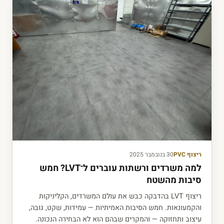
ריצוף PVC
30 בנובמבר 2025
למה משרדים ורשתות עוברים ל־LVT? חמש
סיבות מהשטח
ריצוף LVT בהדבקה כבש את עולם המשרדים, הקליניקות
והקמעונאות. חמש הסיבות האמיתיות — עמידות, שקט, גובה,
עיצוב ותחזוקה — והמקרים שבהם הוא לא הבחירה הנכונה.