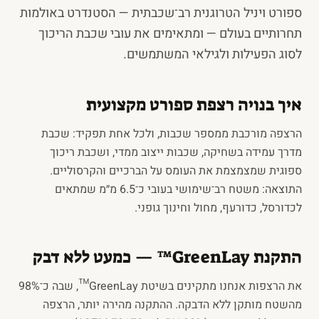
ספורט ויניל הטרוגנית רב־שכבתית — הסטנדרט באולמות
תחרותיים בעולם — ומתאימים את עובי שכבת הריכוך
לסוג הפעילות ולגילאי המשתמשים.
איך בנויה רצפת ספורט מקצועית
הרצפה מורכבת ממספר שכבות, ולכל אחת תפקיד: שכבת
מדרך עמידה בשחיקה, שכבות ייצוב ממדי, ושכבת ריכוך
ספוגית שמצמצמת את העומס על הברכיים והקרסוליים.
התוצאה: משטח רב־שימושי בעובי כ־6.5 מ״מ שמתאים
לכדורסל, כדורעף, מחול וחינוך גופני.
התקנת GreenLay™ — כמעט ללא דבק
את הרצפות אנחנו מתקינים בשיטת GreenLay™, שבה כ־98%
מהשטח מותקן ללא הדבקה. ההתקנה מהירה יותר, הרצפה