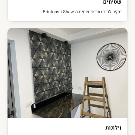
שטיחים
מקיר לקיר ואריחי שטיח מ־Shaw ו־Brintons.
וילונות