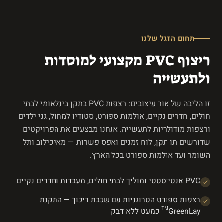
תחום הדגל שלנו
ריצוף PVC מקצועי למוסדות
ולתעשייה
זו הליבה של אור עיצובים: רצפות PVC בתקן בינלאומי לבתי
חולים, חדרים נקיים, אולמות ספורט, סטודיו למחול, גני ילדים
ורצפות מודולריות לתעשייה. אנחנו מבצעים את הפרויקטים
שדורשים תו תקן, לוח זמנים ואפס פשרות — מאיכילוב ותל
השומר ועד אולמות ספורט בכל הארץ.
PVC אנטי־סטטי ומוליך לבתי חולים, מעבדות וחדרים נקיים
רצפות ספורט הטרוגניות עם שכבת ריכוך — התקנת
GreenLay™ כמעט ללא דבק